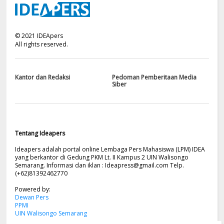
©
2021
IDEApers
All rights reserved.
Kantor dan Redaksi
Pedoman Pemberitaan Media
Siber
Tentang Ideapers
Ideapers adalah portal online Lembaga Pers Mahasiswa (LPM) IDEA
yang berkantor di Gedung PKM Lt. II Kampus 2 UIN Walisongo
Semarang. Informasi dan iklan :
Ideapress@gmail.com
Telp.
(+62)81392462770
Powered by:
Dewan Pers
PPMI
UIN Walisongo Semarang