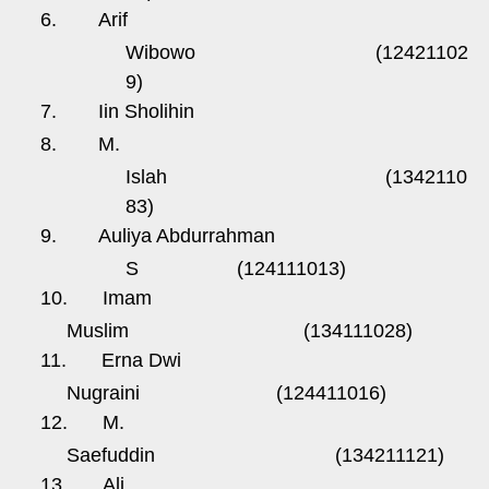
6.
Arif
Wibowo
(12421102
9)
7.
Iin Sholihin
8.
M.
Islah
(1342110
83)
9.
Auliya Abdurrahman
S
(124111013)
10.
Imam
Muslim
(134111028)
11.
Erna Dwi
Nugraini
(124411016)
12.
M.
Saefuddin
(134211121)
13.
Ali