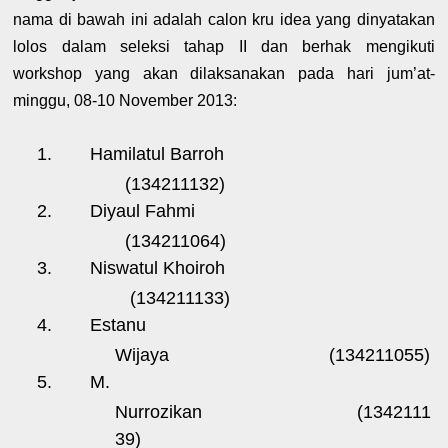
nama di bawah ini adalah calon kru idea yang dinyatakan
lolos dalam seleksi tahap II dan berhak mengikuti
workshop yang akan dilaksanakan pada hari jum’at-
minggu, 08-10 November 2013:
1.
Hamilatul Barroh
(134211132)
2.
Diyaul Fahmi
(134211064)
3.
Niswatul Khoiroh
(134211133)
4.
Estanu
Wijaya
(134211055)
5.
M.
Nurrozikan
(1342111
39)