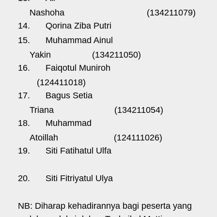
Nashoha
(134211079)
14.
Qorina Ziba Putri
15.
Muhammad Ainul
Yakin
(134211050)
16.
Faiqotul Muniroh
(124411018)
17.
Bagus Setia
Triana
(134211054)
18.
Muhammad
Atoillah
(124111026)
19.
Siti Fatihatul Ulfa
20.
Siti Fitriyatul Ulya
NB: Diharap kehadirannya bagi peserta yang