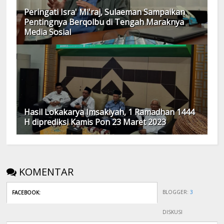
Peringati Isra' Mi'raj, Sulaeman Sampaikan
Pentingnya Berqolbu di Tengah Maraknya
Media Sosial
Hasil Lokakarya Imsakiyah, 1 Ramadhan 1444
H diprediksi Kamis Pon 23 Maret 2023
KOMENTAR
BLOGGER
:
3
FACEBOOK
:
DISKUSI