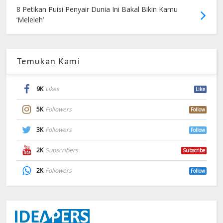
8 Petikan Puisi Penyair Dunia Ini Bakal Bikin Kamu
‘Meleleh’
Temukan Kami
9K
Likes
Like
5K
Followers
Follow
3K
Followers
Follow
2K
Subscribers
Subscribe
2K
Followers
Follow