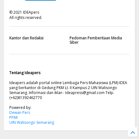
©
2021
IDEApers
All rights reserved.
Kantor dan Redaksi
Pedoman Pemberitaan Media
Siber
Tentang Ideapers
Ideapers adalah portal online Lembaga Pers Mahasiswa (LPM) IDEA
yang berkantor di Gedung PKM Lt. II Kampus 2 UIN Walisongo
Semarang. Informasi dan iklan :
Ideapress@gmail.com
Telp.
(+62)81392462770
Powered by:
Dewan Pers
PPMI
UIN Walisongo Semarang