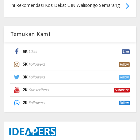
Ini Rekomendasi Kos Dekat UIN Walisongo Semarang
Temukan Kami
9K
Likes
Like
5K
Followers
Follow
3K
Followers
Follow
2K
Subscribers
Subscribe
2K
Followers
Follow