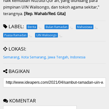
naik kemudian Nuzulul Qur'an, yang diundang para
pimpinan UIN Walisongo, dan tokoh agama sekitar,"
terangnya.
[Rep. Wahab/Red. Gita]
LABEL:
Berita
Bulan Ramadan
Mahasiswa
Puasa Ramadan
UIN Walisongo
LOKASI:
Semarang, Kota Semarang, Jawa Tengah, Indonesia
BAGIKAN
KOMENTAR