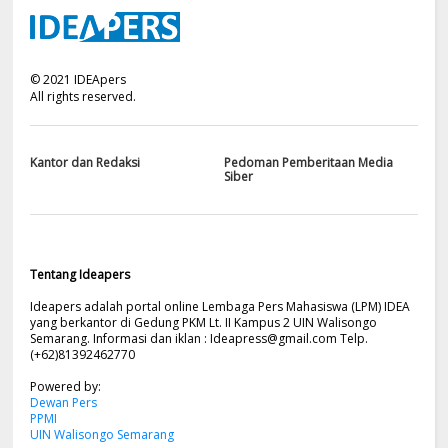
©
2021
IDEApers
All rights reserved.
Kantor dan Redaksi
Pedoman Pemberitaan Media
Siber
Tentang Ideapers
Ideapers adalah portal online Lembaga Pers Mahasiswa (LPM) IDEA
yang berkantor di Gedung PKM Lt. II Kampus 2 UIN Walisongo
Semarang. Informasi dan iklan :
Ideapress@gmail.com
Telp.
(+62)81392462770
Powered by:
Dewan Pers
PPMI
UIN Walisongo Semarang