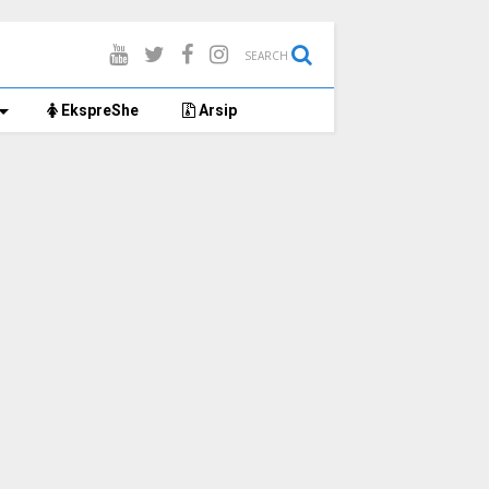
SEARCH
EkspreShe
Arsip