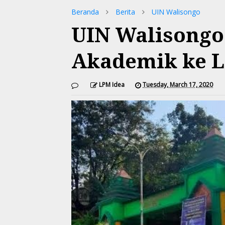
Beranda
Berita
UIN Walisongo
UIN Walisongo 
Akademik ke L
LPM Idea
Tuesday, March 17, 2020