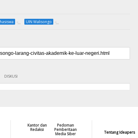
hasiswa
UIN Walisongo
DISKUSI
Kantor dan
Pedoman
Redaksi
Pemberitaan
Tentang Ideapers
Media Siber