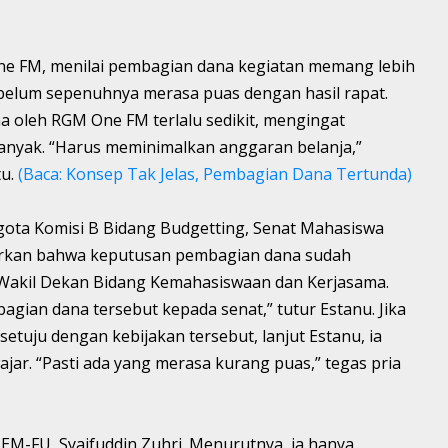
One FM, menilai pembagian dana kegiatan memang lebih
belum sepenuhnya merasa puas dengan hasil rapat.
a oleh RGM One FM terlalu sedikit, mengingat
anyak. “Harus meminimalkan anggaran belanja,”
tu.
(Baca: Konsep Tak Jelas, Pembagian Dana Tertunda)
gota Komisi B Bidang Budgetting, Senat Mahasiswa
urkan bahwa keputusan pembagian dana sudah
 Wakil Dekan Bidang Kemahasiswaan dan Kerjasama.
ian dana tersebut kepada senat,” tutur Estanu. Jika
tuju dengan kebijakan tersebut, lanjut Estanu, ia
jar. “Pasti ada yang merasa kurang puas,” tegas pria
BEM-FU, Syaifuddin Zuhri. Menurutnya, ia hanya