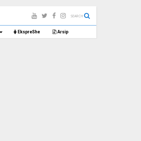
SEARCH
EkspreShe
Arsip