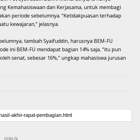
dang Kemahasiswaan dan Kerjasama, untuk membagi
akan periode sebelumnya. “Ketidakpuasan terhadap
tu kewajaran,” jelasnya.
ebelumnya, tambah Syaifuddin, harusnya BEM-FU
de ini BEM-FU mendapat bagian 14% saja, “itu pun
r oleh senat, sebesar 16%,” ungkap mahasiswa jurusan
DISKUSI