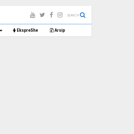
SEARCH
EkspreShe
Arsip