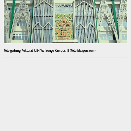
Foto gedung Rektorat UIN Walisongo Kampus III (Foto:ideapers.com)