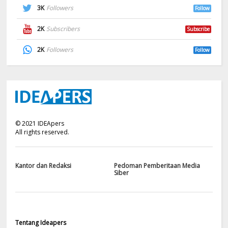
3K
Followers
Follow
2K
Subscribers
Subscribe
2K
Followers
Follow
©
2021
IDEApers
All rights reserved.
Kantor dan Redaksi
Pedoman Pemberitaan Media
Siber
Tentang Ideapers