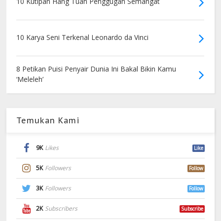
10 Kutipan Hang Tuah Penggugah Semangat
10 Karya Seni Terkenal Leonardo da Vinci
8 Petikan Puisi Penyair Dunia Ini Bakal Bikin Kamu
‘Meleleh’
Temukan Kami
9K
Likes
Like
5K
Followers
Follow
3K
Followers
Follow
2K
Subscribers
Subscribe