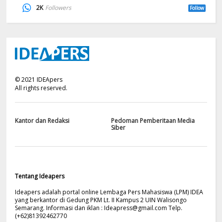
2K
Followers
Follow
©
2021
IDEApers
All rights reserved.
Kantor dan Redaksi
Pedoman Pemberitaan Media
Siber
Tentang Ideapers
Ideapers adalah portal online Lembaga Pers Mahasiswa (LPM) IDEA
yang berkantor di Gedung PKM Lt. II Kampus 2 UIN Walisongo
Semarang. Informasi dan iklan :
Ideapress@gmail.com
Telp.
(+62)81392462770