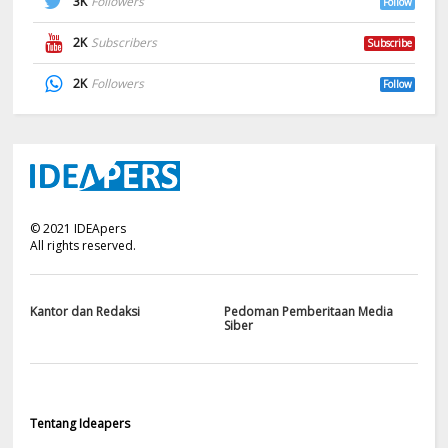
3K
Followers
Follow
2K
Subscribers
Subscribe
2K
Followers
Follow
©
2021
IDEApers
All rights reserved.
Kantor dan Redaksi
Pedoman Pemberitaan Media
Siber
Tentang Ideapers