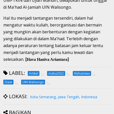
UMPTKIN dan Ujian Mandiri, diwajibkan untuk tinggal
di Ma'had Al-Jamiah UIN Walisongo.
Hal itu menjadi tantangan tersendiri, dalam hal
mengatur waktu kuliah, berorganisasi dan bermain
yang mungkin akan berbenturan dengan kegiatan
yang dilakukan di dalam Ma'had. Terlebih dengan
adanya peraturan tentang batasan jam keluar tentu
menjadi tantangan yang perlu kamu lewati dan
selesaikan.
[
]
Hava Haniva Ariantara
LABEL:
Artikel
maba2022
Mahasiswa
Oase
UIN Walisongo
LOKASI:
Kota Semarang, Jawa Tengah, Indonesia
BAGIKAN