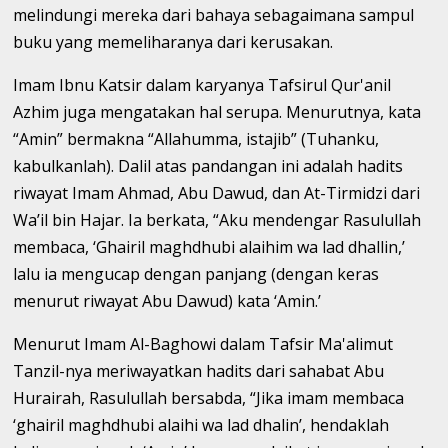
melindungi mereka dari bahaya sebagaimana sampul
buku yang memeliharanya dari kerusakan.
Imam Ibnu Katsir dalam karyanya Tafsirul Qur'anil
Azhim juga mengatakan hal serupa. Menurutnya, kata
“Amin” bermakna “Allahumma, istajib” (Tuhanku,
kabulkanlah). Dalil atas pandangan ini adalah hadits
riwayat Imam Ahmad, Abu Dawud, dan At-Tirmidzi dari
Wa’il bin Hajar. Ia berkata, “Aku mendengar Rasulullah
membaca, ‘Ghairil maghdhubi alaihim wa lad dhallin,’
lalu ia mengucap dengan panjang (dengan keras
menurut riwayat Abu Dawud) kata ‘Amin.’
Menurut Imam Al-Baghowi dalam Tafsir Ma'alimut
Tanzil-nya meriwayatkan hadits dari sahabat Abu
Hurairah, Rasulullah bersabda, “Jika imam membaca
‘ghairil maghdhubi alaihi wa lad dhalin’, hendaklah