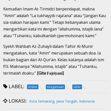
Kemudian Imam At-Tirmidzi berpendapat, makna
“Amin” adalah “La tukhayyib raja’ana” atau “Jangan Kau
sia-siakan harapan kami.” Tetapi kebanyakan ulama
mengartikan kata ini dengan “allahumma, istajib lana”
atau “Tuhanku, kabulkanlah (permohonan) kami.”
Syekh Wahbah Az-Zuhayli dalam Tafsir Al-Munir
mengatakan, kata “Amin” merupakan sebuah doa. Ia
bukan bagian dari Al-Qur’an. Kelas katanya adalah ism
fi’il. Maknanya “Allahumma, istajib” atau “Tuhanku,
terimalah doaku.”
[Gita
]
Fajriyani
LABEL:
Artikel
Keagamaan
tafsir
LOKASI:
Kota Semarang, Jawa Tengah, Indonesia