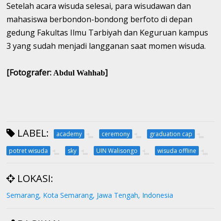
Setelah acara wisuda selesai, para wisudawan dan
mahasiswa berbondon-bondong berfoto di depan
gedung Fakultas Ilmu Tarbiyah dan Keguruan kampus
3 yang sudah menjadi langganan saat momen wisuda.
[Fotografer:
]
Abdul Wahhab
LABEL:
academy
ceremony
graduation cap
potret wisuda
sky
UIN Walisongo
wisuda offline
LOKASI:
Semarang, Kota Semarang, Jawa Tengah, Indonesia