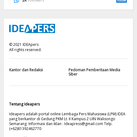
2K
Followers
Follow
©
2021
IDEApers
All rights reserved.
Kantor dan Redaksi
Pedoman Pemberitaan Media
Siber
Tentang Ideapers
Ideapers adalah portal online Lembaga Pers Mahasiswa (LPM) IDEA
yang berkantor di Gedung PKM Lt. II Kampus 2 UIN Walisongo
Semarang. Informasi dan iklan :
Ideapress@gmail.com
Telp.
(+62)81392462770