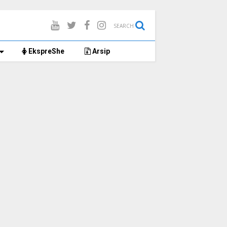
SEARCH
EkspreShe
Arsip