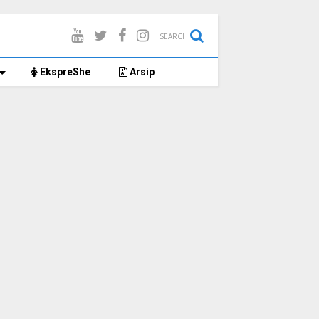
SEARCH
EkspreShe
Arsip