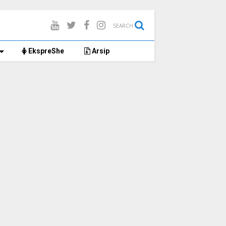
SEARCH
EkspreShe
Arsip