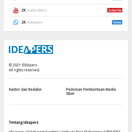
2K
Subscribers
Subscribe
2K
Followers
Follow
©
2021
IDEApers
All rights reserved.
Kantor dan Redaksi
Pedoman Pemberitaan Media
Siber
Tentang Ideapers
Ideapers adalah portal online Lembaga Pers Mahasiswa (LPM) IDEA