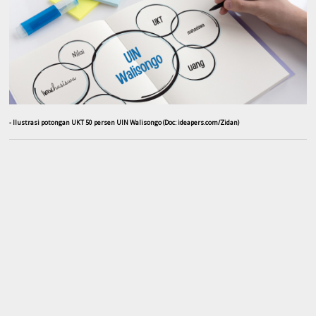
- Ilustrasi potongan UKT 50 persen UIN Walisongo (Doc: ideapers.com/Zidan)