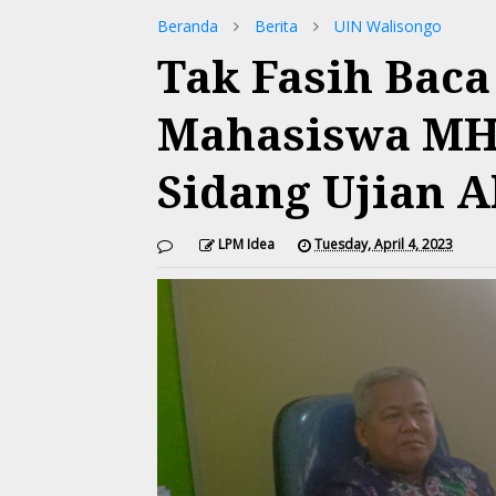
Beranda
Berita
UIN Walisongo
Tak Fasih Baca
Mahasiswa MH
Sidang Ujian A
LPM Idea
Tuesday, April 4, 2023