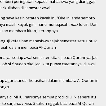
memberi peringatan kepada mahasiswa yang dianggap
erkuliahan di semester awal.
ng saya kasih catatan kayak ini, 'Oke ini anda sempro
jinya masih kayak gini, nanti munaqasah
ndak
lulus'. Dan
ukan membaca kitab," terangnya.
enguji kefasihan mahasiswa sejak semester satu untuk
fasih dalam membaca Al-Qur'an.
na ya, setiap awal semester kita uji baca Qurannya. Jadi
g, oh si Y sudah oke' jadi kita punya catatannya, di awal
rap agar standar kefasihan dalam membaca Al-Qur'an ini
songo.
nya di MHU, harusnya semua prodi di UIN seperti itu.
r to sarjana,
moso
3 tahun nggak bisa baca Al-Quran.