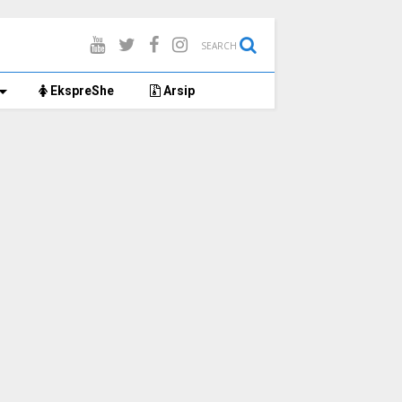
SEARCH
EkspreShe
Arsip