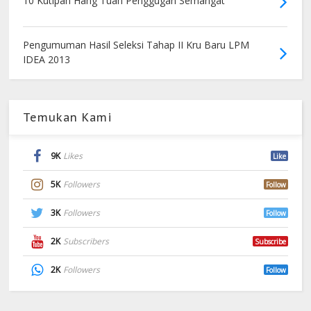
10 Kutipan Hang Tuah Penggugah Semangat
Pengumuman Hasil Seleksi Tahap II Kru Baru LPM
IDEA 2013
Temukan Kami
9K
Likes
Like
5K
Followers
Follow
3K
Followers
Follow
2K
Subscribers
Subscribe
2K
Followers
Follow