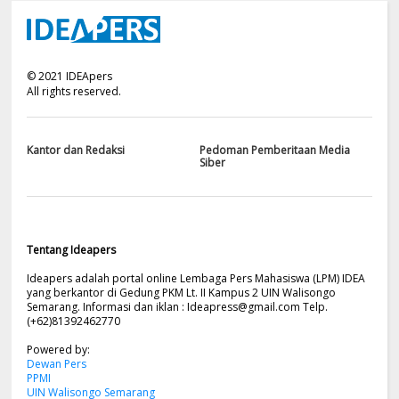
©
2021
IDEApers
All rights reserved.
Kantor dan Redaksi
Pedoman Pemberitaan Media
Siber
Tentang Ideapers
Ideapers adalah portal online Lembaga Pers Mahasiswa (LPM) IDEA
yang berkantor di Gedung PKM Lt. II Kampus 2 UIN Walisongo
Semarang. Informasi dan iklan :
Ideapress@gmail.com
Telp.
(+62)81392462770
Powered by:
Dewan Pers
PPMI
UIN Walisongo Semarang