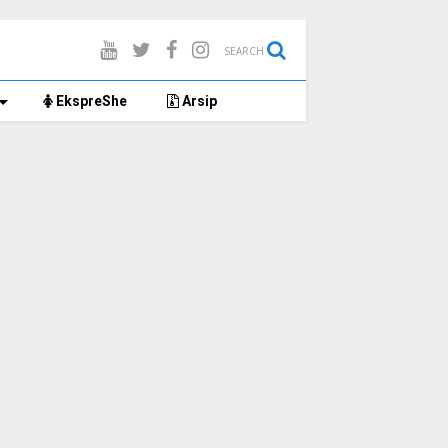
SEARCH
EkspreShe
Arsip