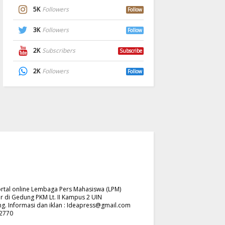
5K
Followers
Follow
3K
Followers
Follow
2K
Subscribers
Subscribe
2K
Followers
Follow
rtal online Lembaga Pers Mahasiswa (LPM)
r di Gedung PKM Lt. II Kampus 2 UIN
. Informasi dan iklan :
Ideapress@gmail.com
62770