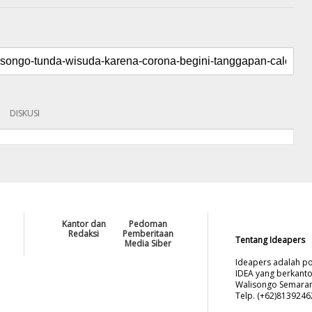
DISKUSI
Kantor dan
Pedoman
Redaksi
Pemberitaan
Tentang Ideapers
Media Siber
Ideapers adalah po
IDEA yang berkanto
Walisongo Semarang
Telp. (+62)813924