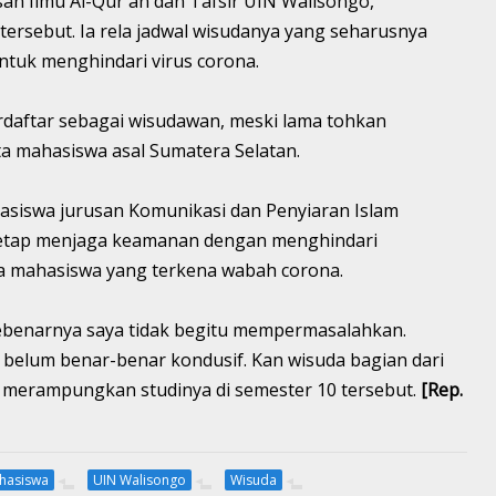
san Ilmu Al-Qur'an dan Tafsir UIN Walisongo,
sebut. Ia rela jadwal wisudanya yang seharusnya
 untuk menghindari virus corona.
erdaftar sebagai wisudawan, meski lama tohkan
ta mahasiswa asal Sumatera Selatan.
asiswa jurusan Komunikasi dan Penyiaran Islam
tetap menjaga keamanan dengan menghindari
a mahasiswa yang terkena wabah corona.
sebenarnya saya tidak begitu mempermasalahkan.
 belum benar-benar kondusif. Kan wisuda bagian dari
 merampungkan studinya di semester 10 tersebut.
[Rep.
hasiswa
UIN Walisongo
Wisuda