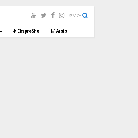
SEARCH
EkspreShe
Arsip