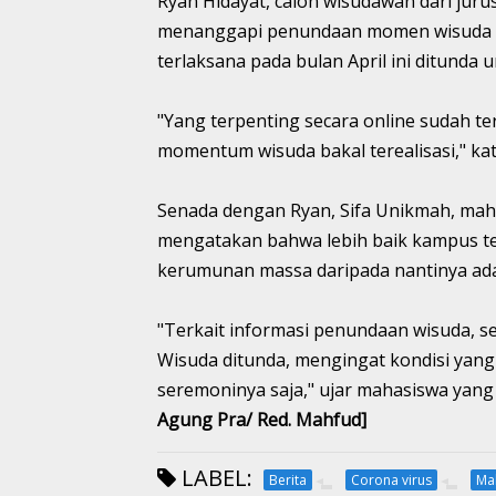
Ryan Hidayat, calon wisudawan dari juru
menanggapi penundaan momen wisuda ter
terlaksana pada bulan April ini ditunda
"Yang terpenting secara online sudah t
momentum wisuda bakal terealisasi," ka
Senada dengan Ryan, Sifa Unikmah, mah
mengatakan bahwa lebih baik kampus 
kerumunan massa daripada nantinya ad
"Terkait informasi penundaan wisuda, 
Wisuda ditunda, mengingat kondisi yang
seremoninya saja," ujar mahasiswa yang
Agung Pra/ Red. Mahfud]
LABEL:
Berita
Corona virus
Ma