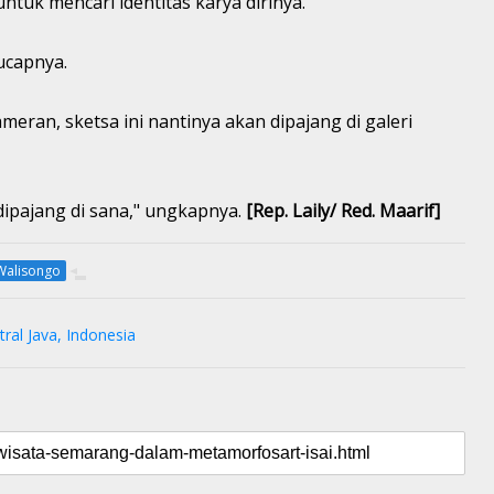
ntuk mencari identitas karya dirinya.
ucapnya.
an, sketsa ini nantinya akan dipajang di galeri
dipajang di sana," ungkapnya.
[Rep. Laily/ Red. Maarif]
Walisongo
ral Java, Indonesia