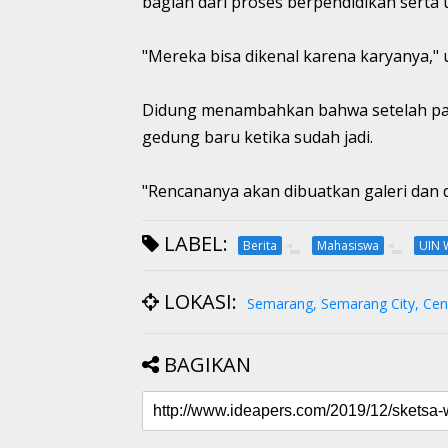
bagian dari proses berpendidikan serta u
"Mereka bisa dikenal karena karyanya," 
Didung menambahkan bahwa setelah pamer
gedung baru ketika sudah jadi.
"Rencananya akan dibuatkan galeri dan 
LABEL:
Berita
Mahasiswa
UIN 
LOKASI:
Semarang, Semarang City, Cent
BAGIKAN