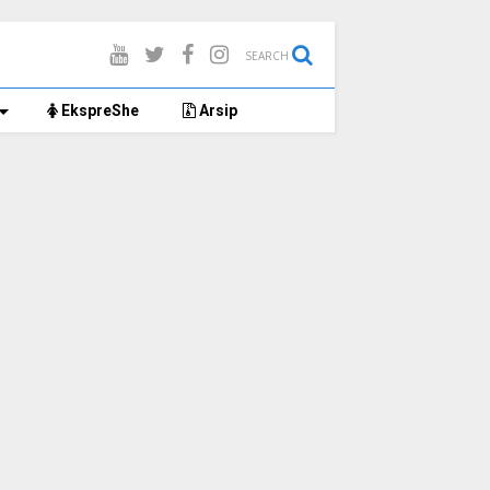
SEARCH
EkspreShe
Arsip