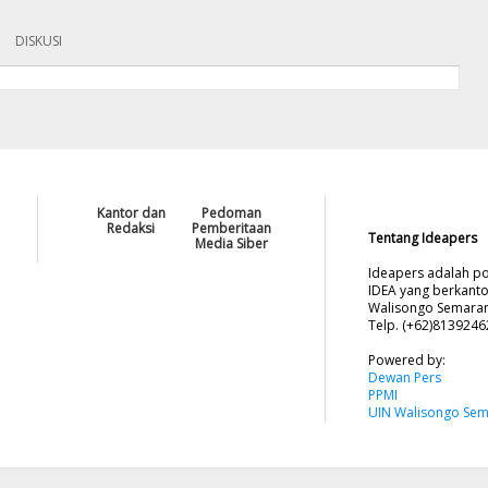
DISKUSI
Kantor dan
Pedoman
Redaksi
Pemberitaan
Tentang Ideapers
Media Siber
Ideapers adalah po
IDEA yang berkanto
Walisongo Semarang
Telp. (+62)813924
Powered by:
Dewan Pers
PPMI
UIN Walisongo Se