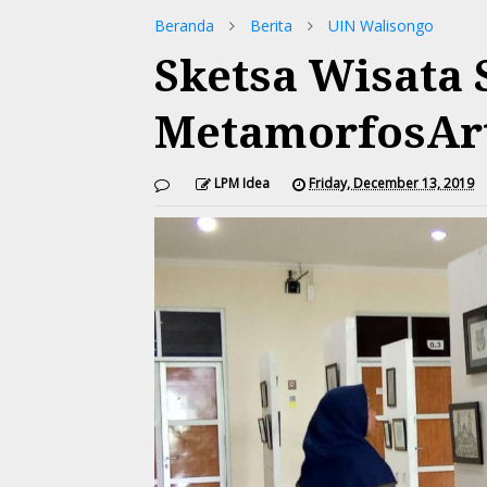
Beranda
Berita
UIN Walisongo
Sketsa Wisata
MetamorfosArt
LPM Idea
Friday, December 13, 2019