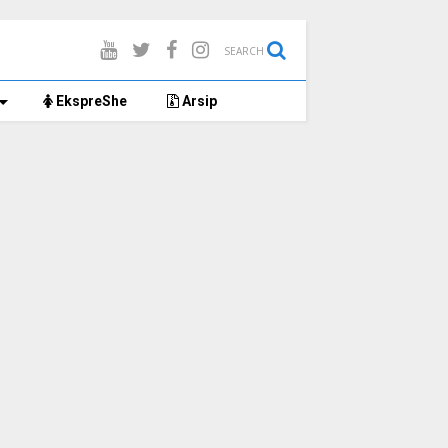
SEARCH
EkspreShe
Arsip