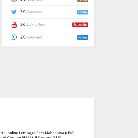
3K
Followers
Follow
2K
Subscribers
Subscribe
2K
Followers
Follow
rtal online Lembaga Pers Mahasiswa (LPM)
r di Gedung PKM Lt. II Kampus 2 UIN