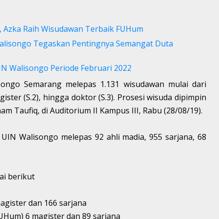
a, Azka Raih Wisudawan Terbaik FUHum
Walisongo Tegaskan Pentingnya Semangat Duta
N Walisongo Periode Februari 2022
songo Semarang melepas 1.131 wisudawan mulai dari
agister (S.2), hingga doktor (S.3). Prosesi wisuda dipimpin
m Taufiq, di Auditorium II Kampus III, Rabu (28/08/19).
 UIN Walisongo melepas 92 ahli madia, 955 sarjana, 68
i berikut
agister dan 166 sarjana
UHum) 6 magister dan 89 sarjana