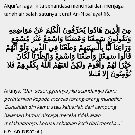
Alqur’an agar kita senantiasa mencintai dan menjaga
tanah air salah satunya surat An-Nisa’ ayat 66.
مِنَ الَّذِينَ هَادُوا يُحَرِّفُونَ الْكَلِمَ عَنْ مَوَاضِعِهِ
وَيَقُولُونَ سَمِعْنَا وَعَصَيْنَا وَاسْمَعْ غَيْرَ مُسْمَعٍ
وَرَاعِنَا لَيًّا بِأَلْسِنَتِهِمْ وَطَعْنًا فِي الدِّينِ وَلَوْ أَنَّهُمْ
قَالُوا سَمِعْنَا وَأَطَعْنَا وَاسْمَعْ وَانْظُرْنَا لَكَانَ
خَيْرًا لَهُمْ وَأَقْوَمَ وَلَكِنْ لَعَنَهُمُ اللَّهُ بِكُفْرِهِمْ فَلا
يُؤْمِنُونَ إِلا قَلِيلا
Artinya:
“Dan sesungguhnya jika seandainya Kami
perintahkan kepada mereka (orang-orang munafik):
‘Bunuhlah diri kamu atau keluarlah dari kampung
halaman kamu!’ niscaya mereka tidak akan
melakukannya, kecuali sebagian kecil dari mereka..."
(QS. An-Nisa': 66).