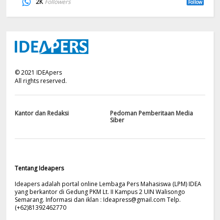
2K
Followers
Follow
©
2021
IDEApers
All rights reserved.
Kantor dan Redaksi
Pedoman Pemberitaan Media
Siber
Tentang Ideapers
Ideapers adalah portal online Lembaga Pers Mahasiswa (LPM) IDEA
yang berkantor di Gedung PKM Lt. II Kampus 2 UIN Walisongo
Semarang. Informasi dan iklan :
Ideapress@gmail.com
Telp.
(+62)81392462770