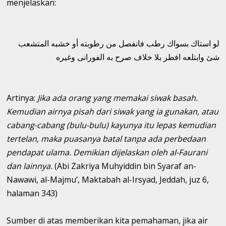
menjelaskan:
لو استاك بسواك رطب فانفصل من رطوبته أو خشبه المتشعب
شئ وابتلعه افطر بلا خلاف صرح به الفورانى وغيره
Artinya:
Jika ada orang yang memakai siwak basah.
Kemudian airnya pisah dari siwak yang ia gunakan, atau
cabang-cabang (bulu-bulu) kayunya itu lepas kemudian
tertelan, maka puasanya batal tanpa ada perbedaan
pendapat ulama. Demikian dijelaskan oleh al-Faurani
dan lainnya.
(Abi Zakriya Muhyiddin bin Syaraf an-
Nawawi, al-Majmu’, Maktabah al-Irsyad, Jeddah, juz 6,
halaman 343)
Sumber di atas memberikan kita pemahaman, jika air