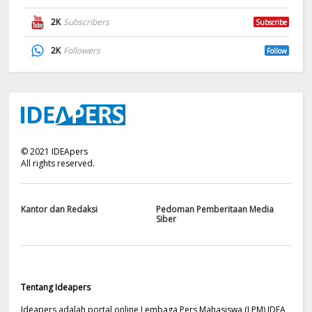
2K
Subscribers
Subscribe
2K
Followers
Follow
©
2021
IDEApers
All rights reserved.
Kantor dan Redaksi
Pedoman Pemberitaan Media
Siber
Tentang Ideapers
Ideapers adalah portal online Lembaga Pers Mahasiswa (LPM) IDEA