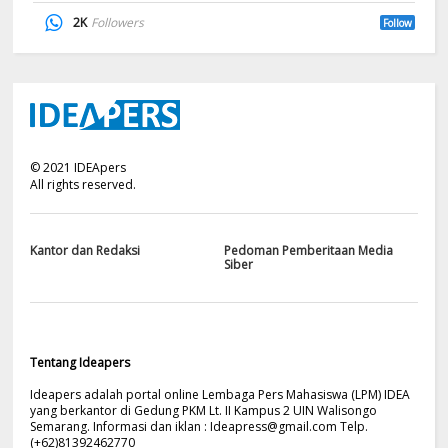
2K
Followers
Follow
©
2021
IDEApers
All rights reserved.
Kantor dan Redaksi
Pedoman Pemberitaan Media
Siber
Tentang Ideapers
Ideapers adalah portal online Lembaga Pers Mahasiswa (LPM) IDEA
yang berkantor di Gedung PKM Lt. II Kampus 2 UIN Walisongo
Semarang. Informasi dan iklan :
Ideapress@gmail.com
Telp.
(+62)81392462770