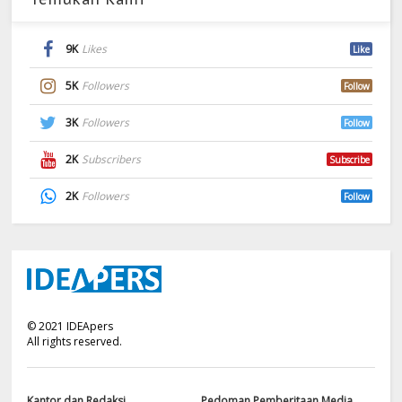
9K
Likes
Like
5K
Followers
Follow
3K
Followers
Follow
2K
Subscribers
Subscribe
2K
Followers
Follow
©
2021
IDEApers
All rights reserved.
Kantor dan Redaksi
Pedoman Pemberitaan Media