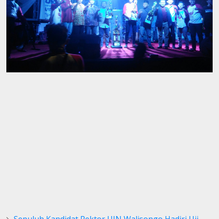
Sepuluh Kandidat Rektor UIN Walisongo Hadiri Uji