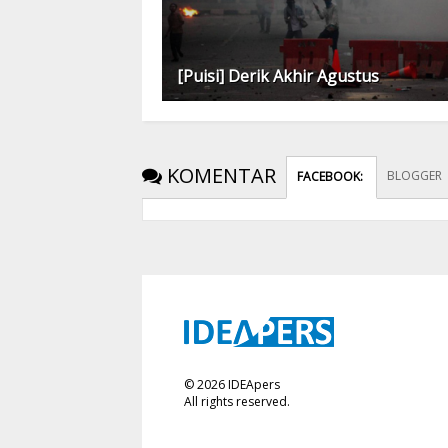
[Puisi] Derik Akhir Agustus
KOMENTAR
BLOGGER
FACEBOOK
:
©
2026
IDEApers
All rights reserved.