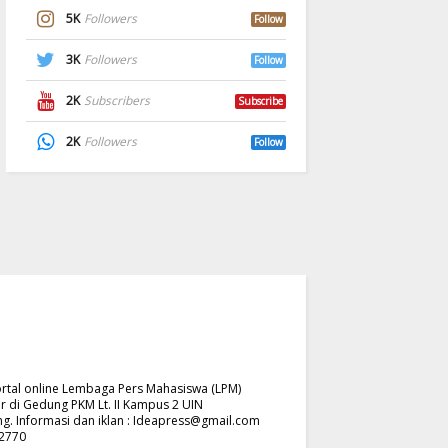
5K
Followers
Follow
3K
Followers
Follow
2K
Subscribers
Subscribe
2K
Followers
Follow
rtal online Lembaga Pers Mahasiswa (LPM)
r di Gedung PKM Lt. II Kampus 2 UIN
. Informasi dan iklan :
Ideapress@gmail.com
62770