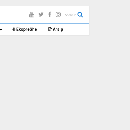
SEARCH
EkspreShe
Arsip