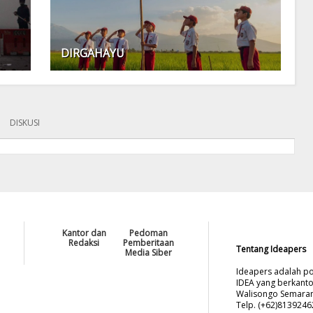
DIRGAHAYU
DISKUSI
Kantor dan
Pedoman
Redaksi
Pemberitaan
Tentang Ideapers
Media Siber
Ideapers adalah po
IDEA yang berkanto
Walisongo Semarang
Telp. (+62)813924