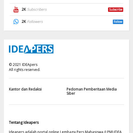
2K
Subscribers
Subscribe
2K
Followers
Follow
©
2021
IDEApers
All rights reserved.
Kantor dan Redaksi
Pedoman Pemberitaan Media
Siber
Tentang Ideapers
Ideapers adalah portal online Lembaga Pers Mahasiswa (LPM) IDEA