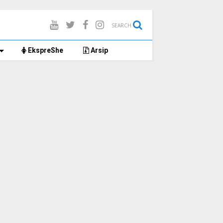
SEARCH
EkspreShe
Arsip