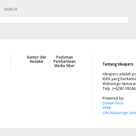
DISKUSI
Kantor dan
Pedoman
Redaksi
Pemberitaan
Tentang Ideapers
Media Siber
Ideapers adalah po
IDEA yang berkanto
Walisongo Semarang
Telp. (+62)813924
Powered by:
Dewan Pers
PPMI
UIN Walisongo Se