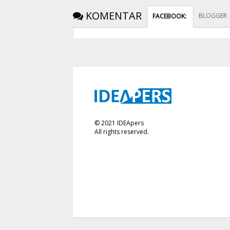
KOMENTAR
BLOGGER
FACEBOOK
:
©
2021
IDEApers
All rights reserved.