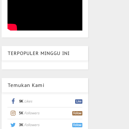
TERPOPULER MINGGU INI
Temukan Kami
9K
Likes
Like
5K
Followers
Follow
3K
Followers
Follow