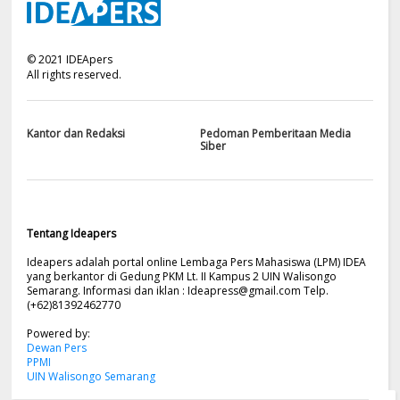
©
2021
IDEApers
All rights reserved.
Kantor dan Redaksi
Pedoman Pemberitaan Media
Siber
Tentang Ideapers
Ideapers adalah portal online Lembaga Pers Mahasiswa (LPM) IDEA
yang berkantor di Gedung PKM Lt. II Kampus 2 UIN Walisongo
Semarang. Informasi dan iklan :
Ideapress@gmail.com
Telp.
(+62)81392462770
Powered by:
Dewan Pers
PPMI
UIN Walisongo Semarang