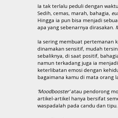
Ia tak terlalu peduli dengan wak
Sedih, cemas, marah,
bahagia,
eu
Hingga ia pun bisa menjadi
sebu
apa yang
sebenarnya di
rasa
kan
.
Ia sering membuat pertemanan ki
dinamakan sensitif, mudah ters
sebaliknya, di saat positif, bahagi
namun terkadang juga ia menjadi 
keterlibatan emosi dengan kehidu
bagaimana kamu di mata orang la
‘
Moodbooster
’
atau pendorong mood
artikel-artikel hanya bersifat se
waspadalah pada candu dan tipu.