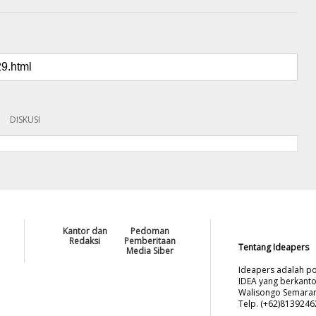
DISKUSI
Kantor dan
Pedoman
Redaksi
Pemberitaan
Tentang Ideapers
Media Siber
Ideapers adalah po
IDEA yang berkanto
Walisongo Semarang
Telp. (+62)813924