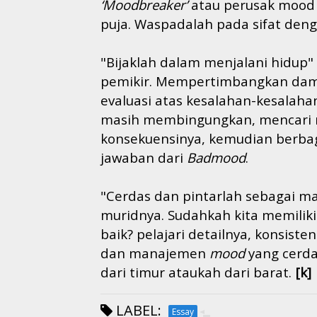
‘
Moodbreaker
’
atau perusak mood p
puja. Waspadalah pada sifat den
"Bijaklah dalam menjalani hidup" 
pemikir.
Mempertimbangkan dampa
evaluasi atas kesalahan-kesalaha
masih membingungkan, mencari m
konsekuensinya, kemudian berbag
jawaban dari
Badmood
.
"Cerdas dan pintarlah sebagai ma
muridnya.
Sudahkah
kita
memilik
baik? pelajari detailnya, konsist
dan
manajemen
mood
yang
cerd
dari timur ataukah dari barat.
[k]
LABEL:
Essay