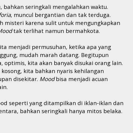
tu, bahkan seringkali mengalahkan waktu.
foria
, muncul bergantian dan tak terduga.
ah
misteri karena sulit untuk mengungkapkan
Mood
tak terlihat namun bermahkota.
ta menjadi permusuhan, ketika apa yang
inggung, mudah marah
datang. Begitupun
a, optimis, kita akan banyak disukai orang lain.
kosong, kita bahkan nyaris kehilangan
pan disekit
ar
.
Mood
bisa menjadi acuan
in.
 seperti yang ditampilkan di iklan-iklan dan
mentara, bahkan seringkali hanya mitos belaka.