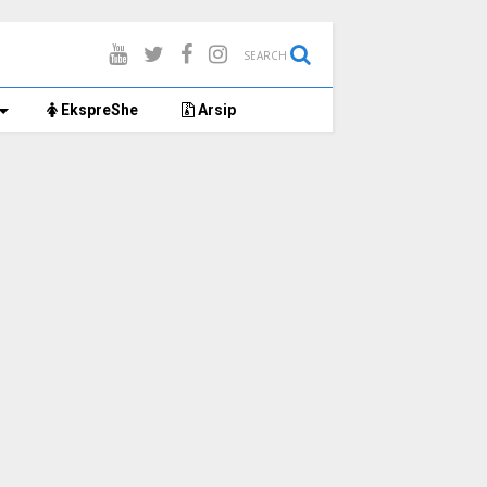
SEARCH
EkspreShe
Arsip