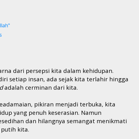
lah"
s
rna dari persepsi kita dalam kehidupan.
ri setiap insan,
ada sejak
k
ita terlahir
hingga
d
adalah cerminan dari kita.
keadamaian
, p
ikiran menjadi terbuka, kita
hidup yang penuh keserasian. Namun
esedihan dan hilangnya semangat menikmati
putih kita.