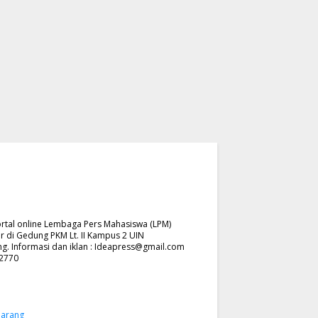
rtal online Lembaga Pers Mahasiswa (LPM)
r di Gedung PKM Lt. II Kampus 2 UIN
. Informasi dan iklan :
Ideapress@gmail.com
62770
marang