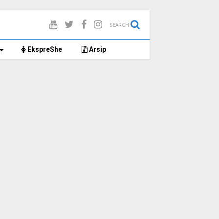
SEARCH
EkspreShe
Arsip