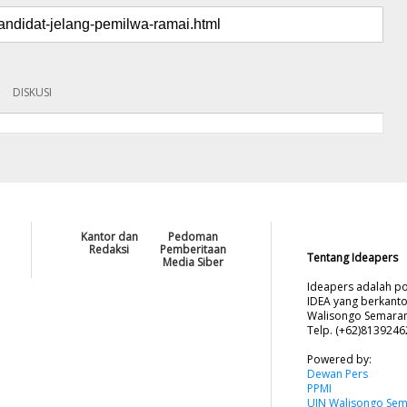
DISKUSI
Kantor dan
Pedoman
Redaksi
Pemberitaan
Tentang Ideapers
Media Siber
Ideapers adalah po
IDEA yang berkanto
Walisongo Semarang
Telp. (+62)813924
Powered by:
Dewan Pers
PPMI
UIN Walisongo Se