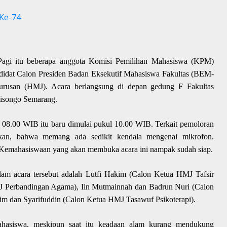
 Ke-74
Pagi itu b
eberapa anggota Komisi Pemilihan Mahasiswa
(KPM)
didat Calon Presiden
Badan Eksekutif Mahasiswa Fakultas (
BEM-
urusan
(
HMJ
)
.
Acara berlangsung di depan gedung F Fakultas
lisongo Semarang.
 08.00 WIB itu baru dimulai pukul 10.00 WIB. Terkait pemoloran
an, bahwa memang ada sedikit kendala mengenai mikrofon.
 Kemahasiswaan yang akan membuka acara ini nampak sudah siap.
am acara tersebut adalah Lutfi Hakim
(Calon Ketua HMJ
Tafsir
Perbandingan Agama), Iin Mutmainnah dan Badrun
Nuri (
Calon
lim dan Syarifuddin
(
Calon Ketua HMJ Tasawuf Psikoterapi).
mahasiswa, meskipun
saat itu
keadaan alam
kurang
mendukung