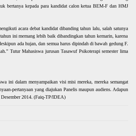
tuk bertanya kepada para kandidat
calon ketua BEM-F dan HMJ
engikuti acara debat kandidat
dibanding tahun lalu, salah satu
nya
tahun ini memang lebih baik dibandingkan tahun kemarin, karena
Meskipun ada hujan, dan semua harus dipindah di bawah gedung F.
k lah.” Tutur Mahasiswa jurusan Tasawuf Psikoterapi semester
lima
iswa ini dalam menyampaikan visi misi mereka
, m
ereka semangat
nyaa
n
-pertanyaan yang diajukan Panelis maupun audiens. Adapun
17 Desember 2014. (Faiq-TP/IDEA)