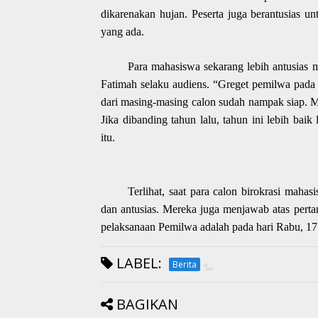
dikarenakan hujan.
Peserta
juga berantusias un
yang ada.
Para
mahasiswa
sekarang lebih antusias
m
Fatimah selaku audiens.
“G
reget pemilwa pada 
dari masing-masing calon sudah nampak siap. 
Jika dibanding tahun lalu, tahun ini lebih bai
itu.
Terlihat,
saat para calon birokrasi mahas
dan antusias.
M
ereka juga menjawab atas perta
pelaksanaan Pemilwa adalah pada hari Rabu, 
LABEL:
Berita
BAGIKAN