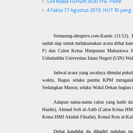
534 Maba FUHum Ikuti Pra- PBAK
4 Fakta 17 Agustus 2019, HUT RI yang
Semarang-
ideapers.com
-
Kamis (11/12),
sudah siap untuk
melaksanakan acara
debat kan
F
)
dan
Calon K
etua Himpunan
Mahasiswa J
Ushuluddin Universitas Islam Negeri (UIN) Wa
Jadwal acara yang awalnya dimulai pukul
waktu, Bagus selaku panitia
KPM
mengatak
Sedangkan Masrur, selaku Wakil Dekan bagian
Adapun nama-nama calon yang hadir dal
Haidts
)
, Ahmad Sofi al-Adib
(Calon Ketua
HMJ 
Ketua HMJ Akidah Filsafat), Roinal Rois al-Ka
Debat kandidat itu dihadiri puluhan 