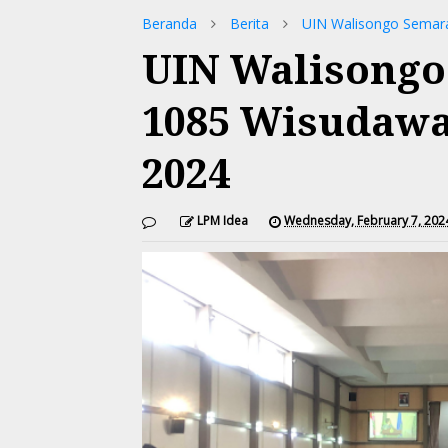
Beranda
Berita
UIN Walisongo Semar
UIN Walisongo
1085 Wisudawa
2024
LPM Idea
Wednesday, February 7, 202