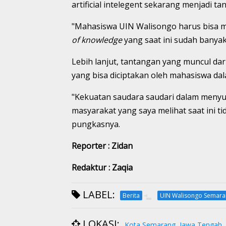
artificial intelegent sekarang menjadi ta
"Mahasiswa UIN Walisongo harus bisa m
of knowledge
yang saat ini sudah banyak d
Lebih lanjut, tantangan yang muncul dar
yang bisa diciptakan oleh mahasiswa d
"Kekuatan saudara saudari dalam men
masyarakat yang saya melihat saat ini t
pungkasnya.
Reporter : Zidan
Redaktur : Zaqia
LABEL:
Berita
UIN Walisongo Semara
LOKASI:
Kota Semarang, Jawa Tengah, 