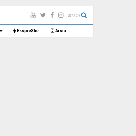
SEARCH
EkspreShe
Arsip