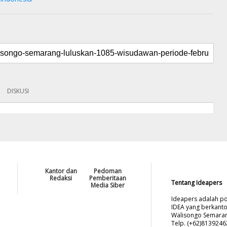
DISKUSI
Kantor dan
Pedoman
Redaksi
Pemberitaan
Tentang Ideapers
Media Siber
Ideapers adalah po
IDEA yang berkanto
Walisongo Semarang
Telp. (+62)813924