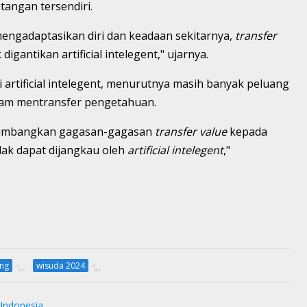
ntangan tersendiri.
engadaptasikan diri dan keadaan sekitarnya,
transfer
igantikan artificial intelegent," ujarnya.
i artificial intelegent, menurutnya masih banyak peluang
alam mentransfer pengetahuan.
yumbangkan gagasan-gagasan
transfer
value
kepada
idak dapat dijangkau oleh
artificial intelegent
,"
ng
wisuda 2024
Indonesia