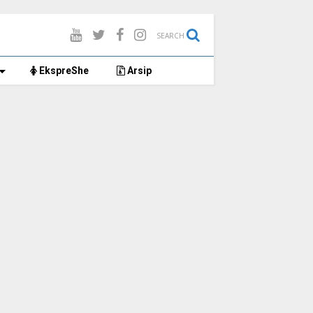
SEARCH
EkspreShe
Arsip