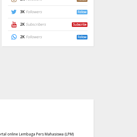
3K
Followers
Follow
2K
Subscribers
Subscribe
2K
Followers
Follow
rtal online Lembaga Pers Mahasiswa (LPM)