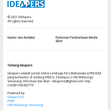
©
2021
IDEApers
All rights reserved.
Kantor dan Redaksi
Pedoman Pemberitaan Media
Siber
Tentang Ideapers
Ideapers adalah portal online Lembaga Pers Mahasiswa (LPM) IDEA
yang berkantor di Gedung PKM Lt. II Kampus 2 UIN Walisongo
Semarang. Informasi dan iklan :
Ideapress@gmail.com
Telp.
(+62)81392462770
Powered by:
Dewan Pers
PPMI
UIN Walisongo Semarang