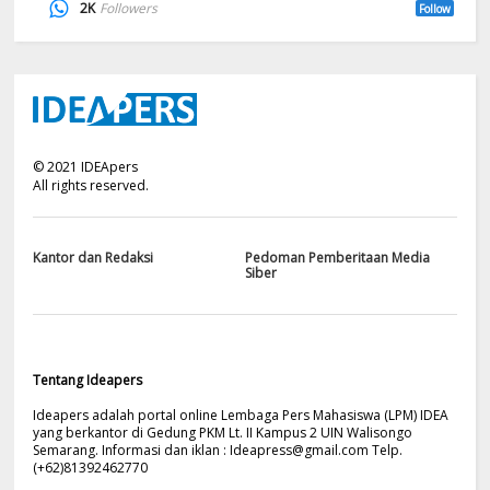
2K
Followers
Follow
©
2021
IDEApers
All rights reserved.
Kantor dan Redaksi
Pedoman Pemberitaan Media
Siber
Tentang Ideapers
Ideapers adalah portal online Lembaga Pers Mahasiswa (LPM) IDEA
yang berkantor di Gedung PKM Lt. II Kampus 2 UIN Walisongo
Semarang. Informasi dan iklan :
Ideapress@gmail.com
Telp.
(+62)81392462770