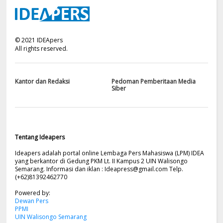
©
2021
IDEApers
All rights reserved.
Kantor dan Redaksi
Pedoman Pemberitaan Media
Siber
Tentang Ideapers
Ideapers adalah portal online Lembaga Pers Mahasiswa (LPM) IDEA
yang berkantor di Gedung PKM Lt. II Kampus 2 UIN Walisongo
Semarang. Informasi dan iklan :
Ideapress@gmail.com
Telp.
(+62)81392462770
Powered by:
Dewan Pers
PPMI
UIN Walisongo Semarang