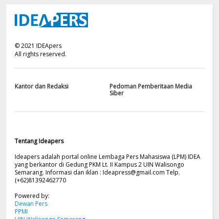
©
2021
IDEApers
All rights reserved.
Kantor dan Redaksi
Pedoman Pemberitaan Media
Siber
Tentang Ideapers
Ideapers adalah portal online Lembaga Pers Mahasiswa (LPM) IDEA
yang berkantor di Gedung PKM Lt. II Kampus 2 UIN Walisongo
Semarang. Informasi dan iklan :
Ideapress@gmail.com
Telp.
(+62)81392462770
Powered by:
Dewan Pers
PPMI