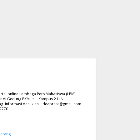
rtal online Lembaga Pers Mahasiswa (LPM)
r di Gedung PKM Lt. II Kampus 2 UIN
. Informasi dan iklan :
Ideapress@gmail.com
62770
marang