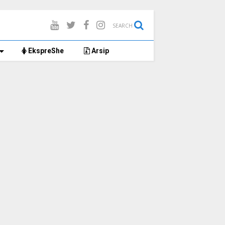
SEARCH
EkspreShe
Arsip