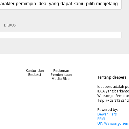
DISKUSI
Kantor dan
Pedoman
Redaksi
Pemberitaan
Tentang Ideapers
Media Siber
Ideapers adalah po
IDEA yang berkanto
Walisongo Semarang
Telp. (+62)813924
Powered by:
Dewan Pers
PPMI
UIN Walisongo Se