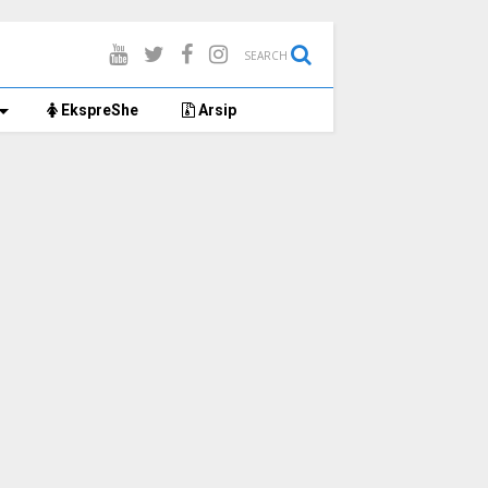
SEARCH
EkspreShe
Arsip